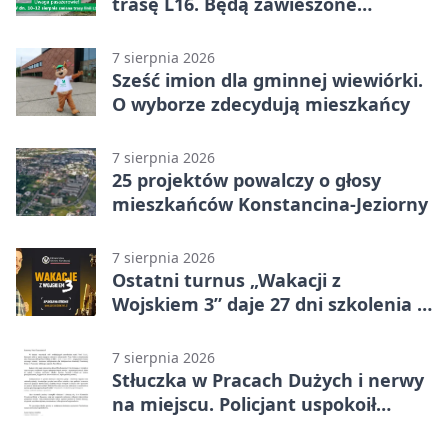
trasę L16. Będą zawieszone
przystanki
7 sierpnia 2026
Sześć imion dla gminnej wiewiórki.
O wyborze zdecydują mieszkańcy
7 sierpnia 2026
25 projektów powalczy o głosy
mieszkańców Konstancina-Jeziorny
7 sierpnia 2026
Ostatni turnus „Wakacji z
Wojskiem 3” daje 27 dni szkolenia i
około 6000 zł
7 sierpnia 2026
Stłuczka w Pracach Dużych i nerwy
na miejscu. Policjant uspokoił
sytuację