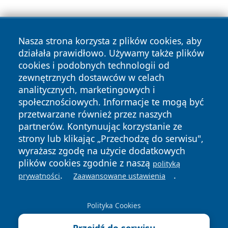
Nasza strona korzysta z plików cookies, aby
działała prawidłowo. Używamy także plików
cookies i podobnych technologii od
zewnętrznych dostawców w celach
Copyright © 2026 24piaseczno.pl Wszystkie prawa
analitycznych, marketingowych i
zastrzeżone.
społecznościowych. Informacje te mogą być
przetwarzane również przez naszych
partnerów. Kontynuując korzystanie ze
Polityka
Polityka
News
Autorzy
strony lub klikając „Przechodzę do serwisu",
Prywatności
Cookies
wyrażasz zgodę na użycie dodatkowych
plików cookies zgodnie z naszą
polityką
.
.
prywatności
Zaawansowane ustawienia
Polityka Cookies