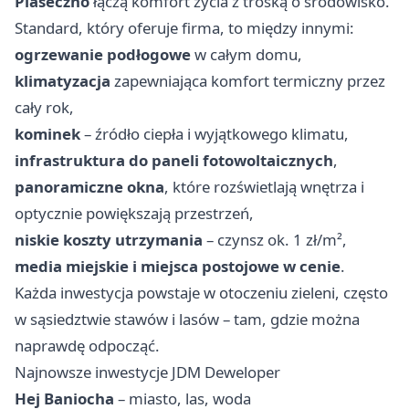
Piaseczno
łączą komfort życia z troską o środowisko.
Standard, który oferuje firma, to między innymi:
ogrzewanie podłogowe
w całym domu,
klimatyzacja
zapewniająca komfort termiczny przez
cały rok,
kominek
– źródło ciepła i wyjątkowego klimatu,
infrastruktura do paneli fotowoltaicznych
,
panoramiczne okna
, które rozświetlają wnętrza i
optycznie powiększają przestrzeń,
niskie koszty utrzymania
– czynsz ok. 1 zł/m²,
media miejskie i miejsca postojowe w cenie
.
Każda inwestycja powstaje w otoczeniu zieleni, często
w sąsiedztwie stawów i lasów – tam, gdzie można
naprawdę odpocząć.
Najnowsze inwestycje JDM Deweloper
Hej Baniocha
– miasto, las, woda