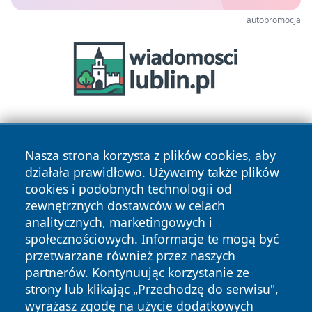
autopromocja
Nasza strona korzysta z plików cookies, aby
działała prawidłowo. Używamy także plików
cookies i podobnych technologii od
zewnętrznych dostawców w celach
Copyright © 2026 24piaseczno.pl Wszystkie prawa
analitycznych, marketingowych i
zastrzeżone.
społecznościowych. Informacje te mogą być
przetwarzane również przez naszych
partnerów. Kontynuując korzystanie ze
Polityka
Polityka
News
Autorzy
strony lub klikając „Przechodzę do serwisu",
Prywatności
Cookies
wyrażasz zgodę na użycie dodatkowych