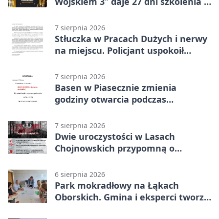
Wojskiem 3” daje 27 dni szkolenia i
około 6000 zł
7 sierpnia 2026
Stłuczka w Pracach Dużych i nerwy
na miejscu. Policjant uspokoił
sytuację
7 sierpnia 2026
Basen w Piasecznie zmienia
godziny otwarcia podczas
weekendu
7 sierpnia 2026
Dwie uroczystości w Lasach
Chojnowskich przypomną o
walkach i ofiarach sierpnia 1944
6 sierpnia 2026
Park mokradłowy na Łąkach
Oborskich. Gmina i eksperci tworzą
koncepcję