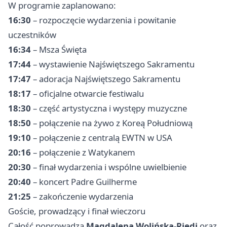
W programie zaplanowano:
16:30
– rozpoczęcie wydarzenia i powitanie
uczestników
16:34
– Msza Święta
17:44
– wystawienie Najświętszego Sakramentu
17:47
– adoracja Najświętszego Sakramentu
18:17
– oficjalne otwarcie festiwalu
18:30
– część artystyczna i występy muzyczne
18:50
– połączenie na żywo z Koreą Południową
19:10
– połączenie z centralą EWTN w USA
20:16
– połączenie z Watykanem
20:30
– finał wydarzenia i wspólne uwielbienie
20:40
– koncert Padre Guilherme
21:25
– zakończenie wydarzenia
Goście, prowadzący i finał wieczoru
Całość poprowadzą
Magdalena Wolińska-Riedi
oraz