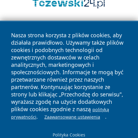
Nasza strona korzysta z plików cookies, aby
działała prawidłowo. Używamy także plików
cookies i podobnych technologii od
zewnętrznych dostawców w celach
Copyright © 2026 24piaseczno.pl Wszystkie prawa
analitycznych, marketingowych i
zastrzeżone.
społecznościowych. Informacje te mogą być
przetwarzane również przez naszych
partnerów. Kontynuując korzystanie ze
Polityka
Polityka
News
Autorzy
strony lub klikając „Przechodzę do serwisu",
Prywatności
Cookies
wyrażasz zgodę na użycie dodatkowych
plików cookies zgodnie z naszą
polityką
.
.
prywatności
Zaawansowane ustawienia
Polityka Cookies