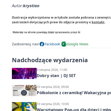
Autor:
krystian
Ilustracja wykorzystana w artykule została pobrana z zewnętr
zastrzeżeń dotyczących praw do zdjęcia prosimy o
kontakt
.
Zaobserwuj nas!
Facebook
Google News
Nadchodzące wydarzenia
9 sierpnia 2026, 11:00
Dobry stan | DJ SET
10 sierpnia 2026, 09:00
Półkolonie z ceramiką! Wakacyjna 
10 sierpnia 2026, 10:00
Warsztatowy Pop-up dla dzieci i mło