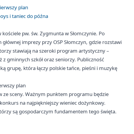
ierwszy plan
oys i taniec do późna
w kościele pw. św. Zygmunta w Słomczynie. Po
n głównej imprezy przy OSP Słomczyn, gdzie rozstawi
torzy stawiają na szeroki program artystyczny –
eż z gminnych szkół oraz seniorzy. Publiczność
ą grupę, która łączy polskie tańce, pieśni i muzykę
erwszy plan
pów ze sceny. Ważnym punktem programu będzie
j konkurs na najpiękniejszy wieniec dożynkowy.
 którzy są gospodarczym fundamentem tego święta.