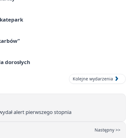
skatepark
skarbów”
la dorosłych
Kolejne wydarzenia
ydał alert pierwszego stopnia
Następny >>