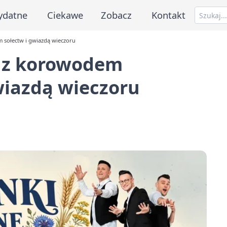
ydatne
Ciekawe
Zobacz
Kontakt
 sołectw i gwiazdą wieczoru
e z korowodem
wiazdą wieczoru