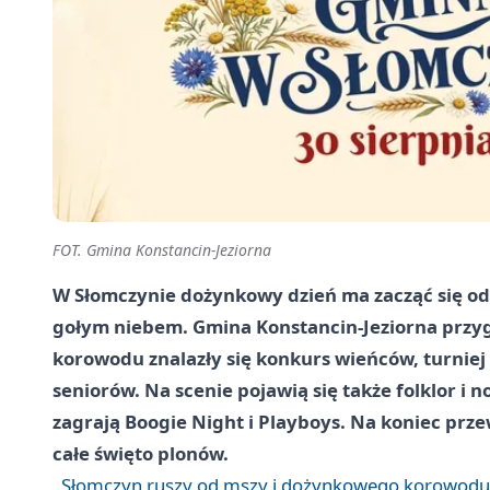
FOT. Gmina Konstancin-Jeziorna
W Słomczynie dożynkowy dzień ma zacząć się o
gołym niebem. Gmina Konstancin-Jeziorna przy
korowodu znalazły się konkurs wieńców, turniej 
seniorów. Na scenie pojawią się także folklor i
zagrają Boogie Night i Playboys. Na koniec prz
całe święto plonów.
Słomczyn ruszy od mszy i dożynkowego korowodu