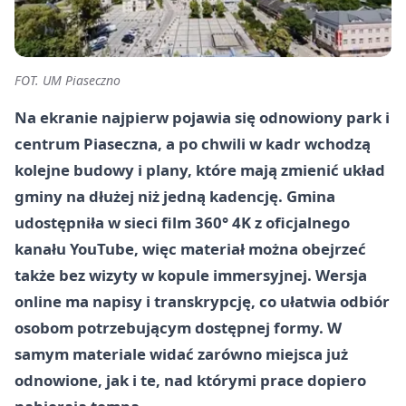
FOT. UM Piaseczno
Na ekranie najpierw pojawia się odnowiony park i
centrum Piaseczna, a po chwili w kadr wchodzą
kolejne budowy i plany, które mają zmienić układ
gminy na dłużej niż jedną kadencję. Gmina
udostępniła w sieci film 360° 4K z oficjalnego
kanału YouTube, więc materiał można obejrzeć
także bez wizyty w kopule immersyjnej. Wersja
online ma napisy i transkrypcję, co ułatwia odbiór
osobom potrzebującym dostępnej formy. W
samym materiale widać zarówno miejsca już
odnowione, jak i te, nad którymi prace dopiero