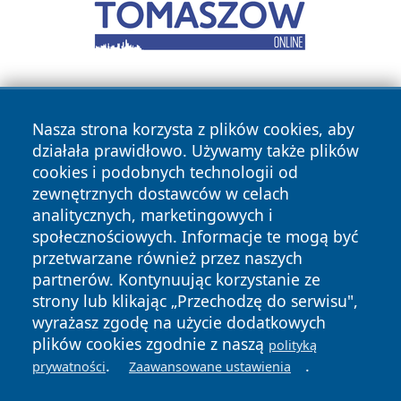
Nasza strona korzysta z plików cookies, aby
działała prawidłowo. Używamy także plików
cookies i podobnych technologii od
zewnętrznych dostawców w celach
Copyright © 2026 24piaseczno.pl Wszystkie prawa
analitycznych, marketingowych i
zastrzeżone.
społecznościowych. Informacje te mogą być
przetwarzane również przez naszych
partnerów. Kontynuując korzystanie ze
Polityka
Polityka
News
Autorzy
strony lub klikając „Przechodzę do serwisu",
Prywatności
Cookies
wyrażasz zgodę na użycie dodatkowych
plików cookies zgodnie z naszą
polityką
.
.
prywatności
Zaawansowane ustawienia