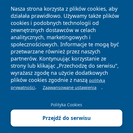
Nasza strona korzysta z plików cookies, aby
działała prawidłowo. Używamy także plików
cookies i podobnych technologii od
zewnętrznych dostawców w celach
Copyright © 2026 24piaseczno.pl Wszystkie prawa
analitycznych, marketingowych i
zastrzeżone.
społecznościowych. Informacje te mogą być
przetwarzane również przez naszych
partnerów. Kontynuując korzystanie ze
Polityka
Polityka
News
Autorzy
strony lub klikając „Przechodzę do serwisu",
Prywatności
Cookies
wyrażasz zgodę na użycie dodatkowych
plików cookies zgodnie z naszą
polityką
.
.
prywatności
Zaawansowane ustawienia
Polityka Cookies
Przejdź do serwisu