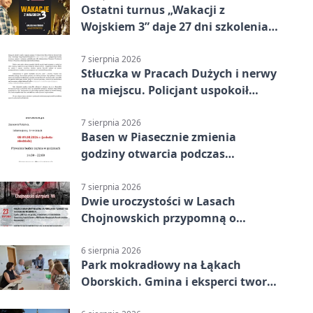
Ostatni turnus „Wakacji z
Wojskiem 3” daje 27 dni szkolenia i
około 6000 zł
7 sierpnia 2026
Stłuczka w Pracach Dużych i nerwy
na miejscu. Policjant uspokoił
sytuację
7 sierpnia 2026
Basen w Piasecznie zmienia
godziny otwarcia podczas
weekendu
7 sierpnia 2026
Dwie uroczystości w Lasach
Chojnowskich przypomną o
walkach i ofiarach sierpnia 1944
6 sierpnia 2026
Park mokradłowy na Łąkach
Oborskich. Gmina i eksperci tworzą
koncepcję