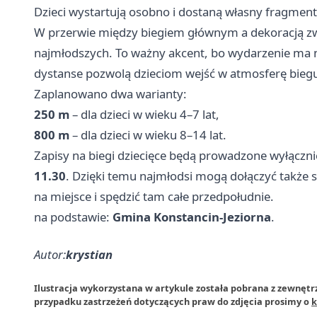
Dzieci wystartują osobno i dostaną własny fragmen
W przerwie między biegiem głównym a dekoracją zwy
najmłodszych. To ważny akcent, bo wydarzenie ma ni
dystanse pozwolą dzieciom wejść w atmosferę biegu b
Zaplanowano dwa warianty:
250 m
– dla dzieci w wieku 4–7 lat,
800 m
– dla dzieci w wieku 8–14 lat.
Zapisy na biegi dziecięce będą prowadzone wyłączn
11.30
. Dzięki temu najmłodsi mogą dołączyć także sp
na miejsce i spędzić tam całe przedpołudnie.
na podstawie:
Gmina Konstancin-Jeziorna
.
Autor:
krystian
Ilustracja wykorzystana w artykule została pobrana z zewnętr
przypadku zastrzeżeń dotyczących praw do zdjęcia prosimy o
k