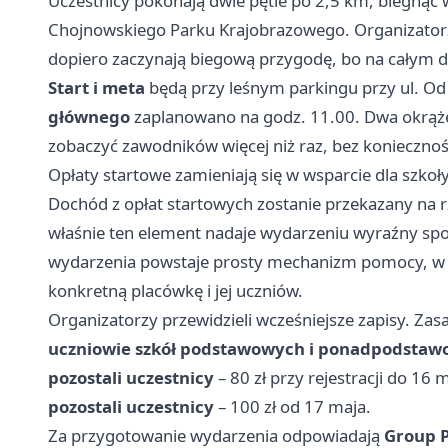
Uczestnicy pokonają dwie pętle po 2,5 km, biegną
Chojnowskiego Parku Krajobrazowego. Organizatorzy
dopiero zaczynają biegową przygodę, bo na całym dys
Start i meta
będą przy leśnym parkingu przy ul. Od 
głównego
zaplanowano na godz. 11.00. Dwa okrążen
zobaczyć zawodników więcej niż raz, bez koniecznoś
Opłaty startowe zamieniają się w wsparcie dla szko
Dochód z opłat startowych zostanie przekazany na r
właśnie ten element nadaje wydarzeniu wyraźny sp
wydarzenia powstaje prosty mechanizm pomocy, w k
konkretną placówkę i jej uczniów.
Organizatorzy przewidzieli wcześniejsze zapisy. Zas
uczniowie szkół podstawowych i ponadpodsta
pozostali uczestnicy
– 80 zł przy rejestracji do 16 
pozostali uczestnicy
– 100 zł od 17 maja.
Za przygotowanie wydarzenia odpowiadają
Group P