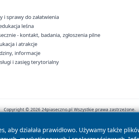
y i sprawy do załatwienia
edukacja leśna
cznie - kontakt, badania, zgłoszenia pilne
kacja i atrakcje
dziny, informacje
ługi i zasięg terytorialny
Copyright © 2026 24piaseczno.pl Wszystkie prawa zastrzeżone.
es, aby działała prawidłowo. Używamy także plik
News
Autorzy
Polityka Prywatności
Polityka Cookie