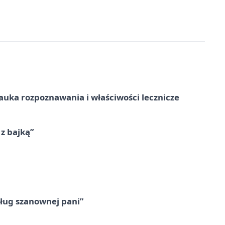
– nauka rozpoznawania i właściwości lecznicze
 z bajką”
ług szanownej pani”