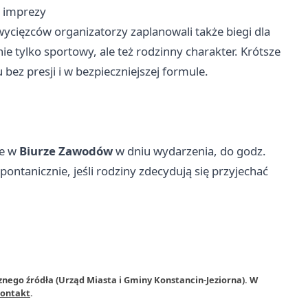
t imprezy
cięzców organizatorzy zaplanowali także biegi dla
e tylko sportowy, ale też rodzinny charakter. Krótsze
ez presji i w bezpieczniejszej formule.
ie w
Biurze Zawodów
w dniu wydarzenia, do godz.
ontanicznie, jeśli rodziny zdecydują się przyjechać
znego źródła (Urząd Miasta i Gminy Konstancin-Jeziorna). W
ontakt
.