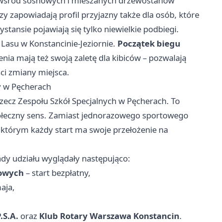
c wśród sosnowych i mieszanych drzewostanów
 zapowiadają profil przyjazny także dla osób, które
tansie pojawiają się tylko niewielkie podbiegi.
Lasu w Konstancinie-Jeziornie.
Początek biegu
ia mają też swoją zaletę dla kibiców – pozwalają
ci zmiany miejsca.
ły w Pęcherach
zecz Zespołu Szkół Specjalnych w Pęcherach. To
ołeczny sens. Zamiast jednorazowego sportowego
tórym każdy start ma swoje przełożenie na
ady udziału wyglądały następująco:
wowych
– start bezpłatny,
maja,
.S.A.
oraz
Klub Rotary Warszawa Konstancin
.