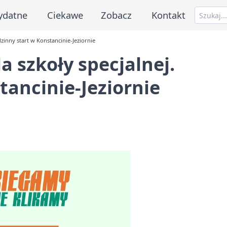
ydatne
Ciekawe
Zobacz
Kontakt
dzinny start w Konstancinie-Jeziornie
a szkoły specjalnej.
tancinie-Jeziornie