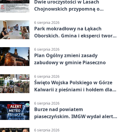
Dwie uroczystości w Lasach
Chojnowskich przypomną o
walkach i ofiarach sierpnia 1944
6 sierpnia 2026
Park mokradłowy na Łąkach
Oborskich. Gmina i eksperci tworzą
koncepcję
6 sierpnia 2026
Plan Ogólny zmieni zasady
zabudowy w gminie Piaseczno
6 sierpnia 2026
Święto Wojska Polskiego w Górze
Kalwarii z pieśniami i hołdem dla
bohaterów
6 sierpnia 2026
Burze nad powiatem
piaseczyńskim. IMGW wydał alert
drugiego stopnia
6 sierpnia 2026