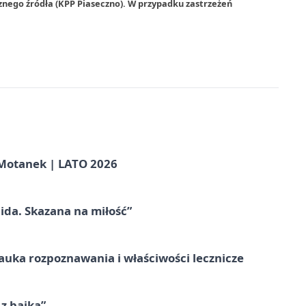
znego źródła (KPP Piaseczno). W przypadku zastrzeżeń
otanek | LATO 2026
ida. Skazana na miłość”
– nauka rozpoznawania i właściwości lecznicze
 z bajką”