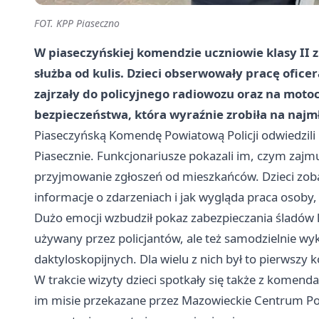
FOT. KPP Piaseczno
W piaseczyńskiej komendzie uczniowie klasy II z
służba od kulis. Dzieci obserwowały pracę oficer
zajrzały do policyjnego radiowozu oraz na motoc
bezpieczeństwa, która wyraźnie zrobiła na najm
Piaseczyńską Komendę Powiatową Policji odwiedzili 
Piasecznie. Funkcjonariusze pokazali im, czym zajmuj
przyjmowanie zgłoszeń od mieszkańców. Dzieci zobac
informacje o zdarzeniach i jak wygląda praca osoby,
Dużo emocji wzbudził pokaz zabezpieczania śladów lin
używany przez policjantów, ale też samodzielnie wy
daktyloskopijnych. Dla wielu z nich był to pierwszy 
W trakcie wizyty dzieci spotkały się także z komend
im misie przekazane przez Mazowieckie Centrum Pol