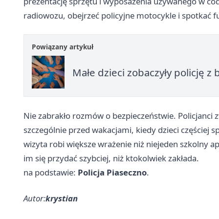
prezentację sprzętu i wyposażenia używanego w codz
radiowozu, obejrzeć policyjne motocykle i spotkać f
Powiązany artykuł
Małe dzieci zobaczyły policję z 
Nie zabrakło rozmów o bezpieczeństwie. Policjanci 
szczególnie przed wakacjami, kiedy dzieci częściej
wizyta robi większe wrażenie niż niejeden szkolny a
im się przydać szybciej, niż ktokolwiek zakłada.
na podstawie:
Policja Piaseczno
.
Autor:
krystian