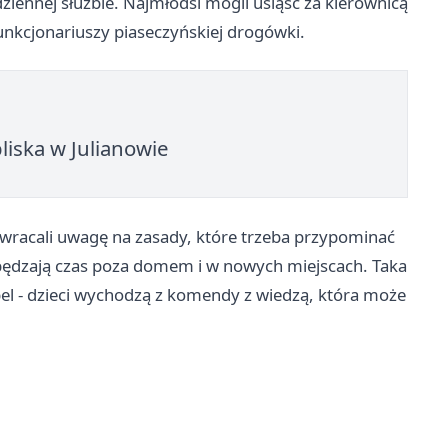
iennej służbie. Najmłodsi mogli usiąść za kierownicą
unkcjonariuszy piaseczyńskiej drogówki.
bliska w Julianowie
zwracali uwagę na zasady, które trzeba przypominać
 spędzają czas poza domem i w nowych miejscach. Taka
pel - dzieci wychodzą z komendy z wiedzą, która może