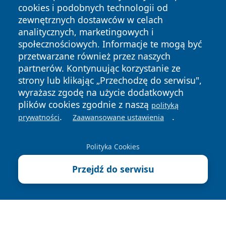
cookies i podobnych technologii od
zewnętrznych dostawców w celach
analitycznych, marketingowych i
społecznościowych. Informacje te mogą być
przetwarzane również przez naszych
Copyright © 2026 24piaseczno.pl Wszystkie prawa
partnerów. Kontynuując korzystanie ze
zastrzeżone.
strony lub klikając „Przechodzę do serwisu",
wyrażasz zgodę na użycie dodatkowych
plików cookies zgodnie z naszą
polityką
Polityka
Polityka
.
.
News
Autorzy
prywatności
Zaawansowane ustawienia
Prywatności
Cookies
Polityka Cookies
Przejdź do serwisu