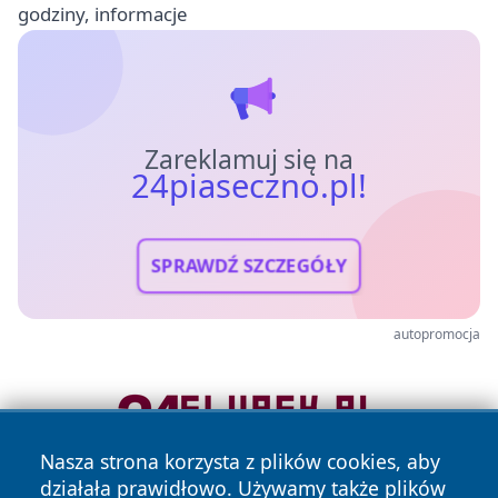
godziny, informacje
Zareklamuj się na
24piaseczno.pl!
SPRAWDŹ SZCZEGÓŁY
autopromocja
Nasza strona korzysta z plików cookies, aby
działała prawidłowo. Używamy także plików