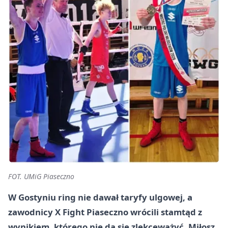
FOT. UMiG Piaseczno
W Gostyniu ring nie dawał taryfy ulgowej, a
zawodnicy X Fight Piaseczno wrócili stamtąd z
wynikiem, którego nie da się zlekceważyć. Miłosz