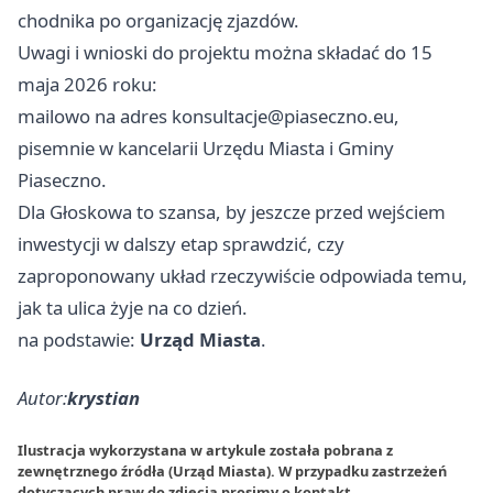
chodnika po organizację zjazdów.
Uwagi i wnioski do projektu można składać do 15
maja 2026 roku:
mailowo na adres
konsultacje@piaseczno.eu
,
pisemnie w kancelarii Urzędu Miasta i Gminy
Piaseczno.
Dla Głoskowa to szansa, by jeszcze przed wejściem
inwestycji w dalszy etap sprawdzić, czy
zaproponowany układ rzeczywiście odpowiada temu,
jak ta ulica żyje na co dzień.
na podstawie:
Urząd Miasta
.
Autor:
krystian
Ilustracja wykorzystana w artykule została pobrana z
zewnętrznego źródła (Urząd Miasta). W przypadku zastrzeżeń
dotyczących praw do zdjęcia prosimy o
kontakt
.