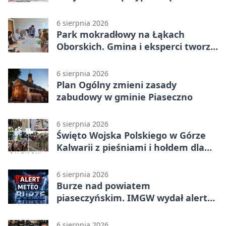
walkach i ofiarach sierpnia 1944
6 sierpnia 2026
Park mokradłowy na Łąkach
Oborskich. Gmina i eksperci tworzą
koncepcję
6 sierpnia 2026
Plan Ogólny zmieni zasady
zabudowy w gminie Piaseczno
6 sierpnia 2026
Święto Wojska Polskiego w Górze
Kalwarii z pieśniami i hołdem dla
bohaterów
6 sierpnia 2026
Burze nad powiatem
piaseczyńskim. IMGW wydał alert
drugiego stopnia
6 sierpnia 2026