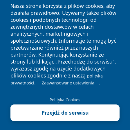
Nasza strona korzysta z plików cookies, aby
działała prawidłowo. Używamy także plików
cookies i podobnych technologii od
zewnętrznych dostawców w celach
Copyright © 2026 24piaseczno.pl Wszystkie prawa
analitycznych, marketingowych i
zastrzeżone.
społecznościowych. Informacje te mogą być
przetwarzane również przez naszych
partnerów. Kontynuując korzystanie ze
Polityka
Polityka
News
Autorzy
strony lub klikając „Przechodzę do serwisu",
Prywatności
Cookies
wyrażasz zgodę na użycie dodatkowych
plików cookies zgodnie z naszą
polityką
.
.
prywatności
Zaawansowane ustawienia
Polityka Cookies
Przejdź do serwisu