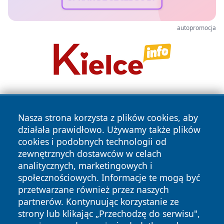
autopromocja
Nasza strona korzysta z plików cookies, aby
działała prawidłowo. Używamy także plików
cookies i podobnych technologii od
zewnętrznych dostawców w celach
Copyright © 2026 24piaseczno.pl Wszystkie prawa
analitycznych, marketingowych i
zastrzeżone.
społecznościowych. Informacje te mogą być
przetwarzane również przez naszych
partnerów. Kontynuując korzystanie ze
Polityka
Polityka
News
Autorzy
strony lub klikając „Przechodzę do serwisu",
Prywatności
Cookies