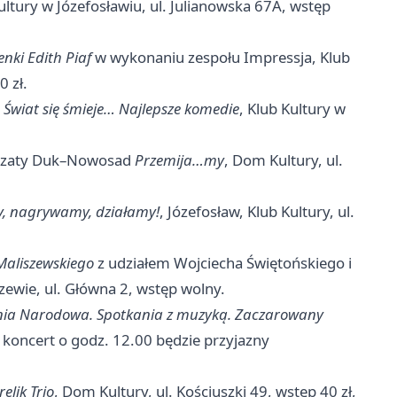
Kultury w Józefosławiu, ul. Julianowska 67A, wstęp
nki Edith Piaf
w wykonaniu zespołu Impressja, Klub
0 zł.
 Świat się śmieje… Najlepsze komedie
, Klub Kultury w
orzaty Duk–Nowosad
Przemija…my
, Dom Kultury, ul.
y, nagrywamy, działamy!
, Józefosław, Klub Kultury, ul.
 Maliszewskiego
z udziałem Wojciecha Świętońskiego i
rzewie, ul. Główna 2, wstęp wolny.
nia Narodowa. Spotkania z muzyką. Zaczarowany
; koncert o godz. 12.00 będzie przyjazny
elik Trio
, Dom Kultury, ul. Kościuszki 49, wstęp 40 zł,