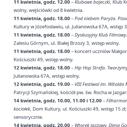
11 kwietnia, godz. 12.00
–
Klubowe bajeczki
, Klub 
wolny, wejściówki od 8 kwietnia.
11 kwietnia, godz. 18.00
–
Pod niebem Paryża. Piose
Kultury w Józefosławiu, ul. Julianowska 67A, wstęp 3
11 kwietnia, godz. 18.00
–
Dyskusyjny Klub Filmowy.
Zalesiu Górnym, ul. Białej Brzozy 3, wstęp wolny.
11 kwietnia, godz. 18.00
– koncert uczniów Małg
Kościuszki 49, wstęp wolny.
12 kwietnia, godz. 18.00
–
Hip Hop Strefa. Tworzym
Julianowska 67A, wstęp wolny.
12 kwietnia, godz. 19.00
–
VIII Festiwal im. Witolda
Patrycji Szymańskiej, kościół pw. św. Rocha w Jazga
14 kwietnia, godz. 10.00, 11.00 i 12.00
–
Filharmo
kociołek
, Dom Kultury, ul. Kościuszki 49, wstęp 15 zł
sensorycznie.
14 kwietnia, godz. 20.00
–
Wtorek jazzowy. Dima Gor