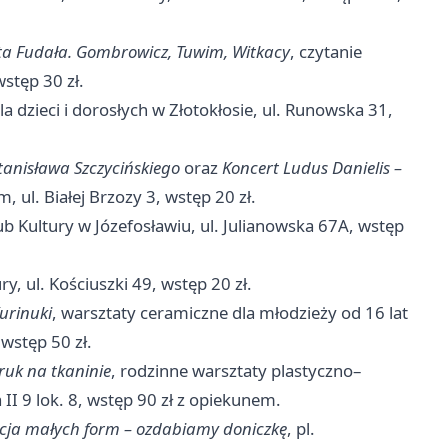
ta Fudała. Gombrowicz, Tuwim, Witkacy
, czytanie
stęp 30 zł.
la dzieci i dorosłych w Złotokłosie, ul. Runowska 31,
Stanisława Szczycińskiego
oraz
Koncert Ludus Danielis –
, ul. Białej Brzozy 3, wstęp 20 zł.
lub Kultury w Józefosławiu, ul. Julianowska 67A, wstęp
y, ul. Kościuszki 49, wstęp 20 zł.
urinuki
, warsztaty ceramiczne dla młodzieży od 16 lat
, wstęp 50 zł.
ruk na tkaninie
, rodzinne warsztaty plastyczno–
a II 9 lok. 8, wstęp 90 zł z opiekunem.
acja małych form – ozdabiamy doniczkę
, pl.