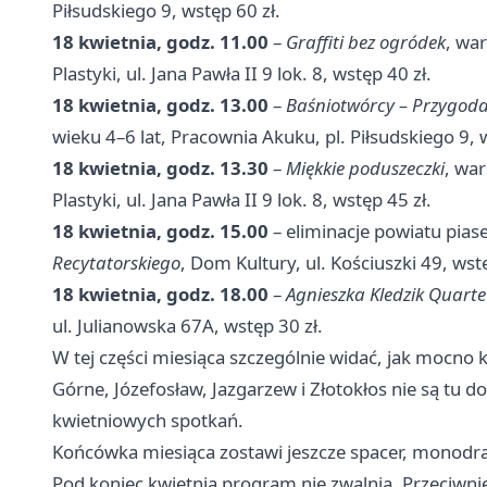
Piłsudskiego 9, wstęp 60 zł.
18 kwietnia, godz. 11.00
–
Graffiti bez ogródek
, war
Plastyki, ul. Jana Pawła II 9 lok. 8, wstęp 40 zł.
18 kwietnia, godz. 13.00
–
Baśniotwórcy – Przygoda
wieku 4–6 lat, Pracownia Akuku, pl. Piłsudskiego 9, 
18 kwietnia, godz. 13.30
–
Miękkie poduszeczki
, war
Plastyki, ul. Jana Pawła II 9 lok. 8, wstęp 45 zł.
18 kwietnia, godz. 15.00
– eliminacje powiatu pia
Recytatorskiego
, Dom Kultury, ul. Kościuszki 49, wst
18 kwietnia, godz. 18.00
–
Agnieszka Kledzik Quarte
ul. Julianowska 67A, wstęp 30 zł.
W tej części miesiąca szczególnie widać, jak mocno k
Górne, Józefosław, Jazgarzew i Złotokłos nie są tu
kwietniowych spotkań.
Końcówka miesiąca zostawi jeszcze spacer, monodra
Pod koniec kwietnia program nie zwalnia. Przeciwnie