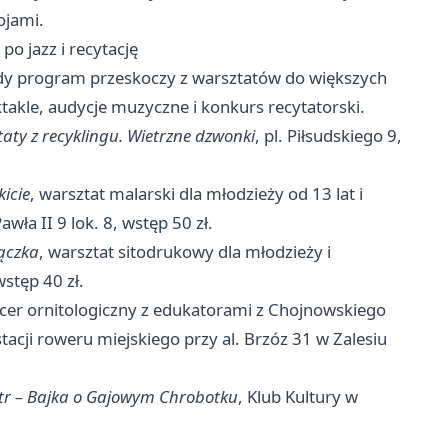
ojami.
o jazz i recytację
tedy program przeskoczy z warsztatów do większych
ektakle, audycje muzyczne i konkurs recytatorski.
aty z recyklingu. Wietrzne dzwonki
, pl. Piłsudskiego 9,
icie
, warsztat malarski dla młodzieży od 13 lat i
awła II 9 lok. 8, wstęp 50 zł.
ączka
, warsztat sitodrukowy dla młodzieży i
wstęp 40 zł.
acer ornitologiczny z edukatorami z Chojnowskiego
acji roweru miejskiego przy al. Brzóz 31 w Zalesiu
tr – Bajka o Gajowym Chrobotku
, Klub Kultury w