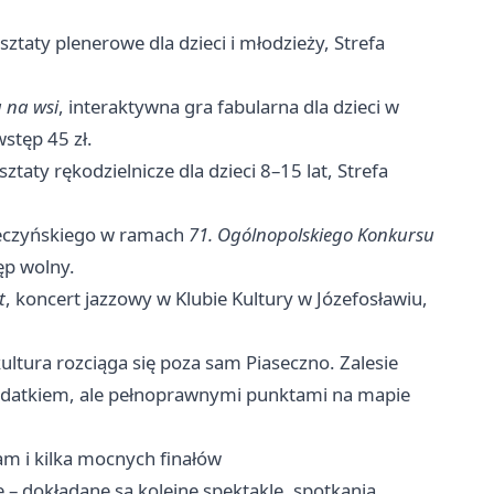
sztaty plenerowe dla dzieci i młodzieży, Strefa
 na wsi
, interaktywna gra fabularna dla dzieci w
wstęp 45 zł.
sztaty rękodzielnicze dla dzieci 8–15 lat, Strefa
seczyńskiego w ramach
71. Ogólnopolskiego Konkursu
ęp wolny.
t
, koncert jazzowy w Klubie Kultury w Józefosławiu,
ultura rozciąga się poza sam Piaseczno. Zalesie
 dodatkiem, ale pełnoprawnymi punktami na mapie
m i kilka mocnych finałów
 – dokładane są kolejne spektakle, spotkania