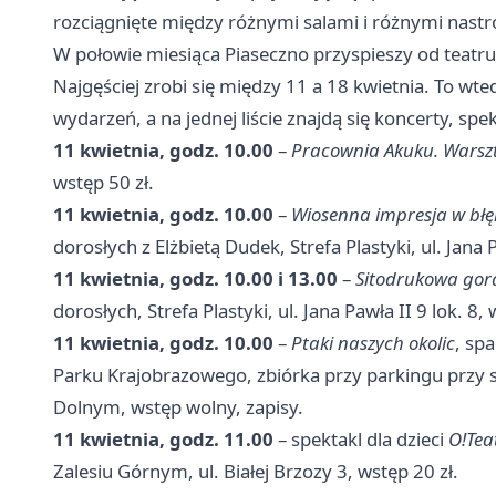
rozciągnięte między różnymi salami i różnymi nastr
W połowie miesiąca Piaseczno przyspieszy od teatru p
Najgęściej zrobi się między 11 a 18 kwietnia. To w
wydarzeń, a na jednej liście znajdą się koncerty, sp
11 kwietnia, godz. 10.00
–
Pracownia Akuku. Warszt
wstęp 50 zł.
11 kwietnia, godz. 10.00
–
Wiosenna impresja w błęk
dorosłych z Elżbietą Dudek, Strefa Plastyki, ul. Jana P
11 kwietnia, godz. 10.00 i 13.00
–
Sitodrukowa gor
dorosłych, Strefa Plastyki, ul. Jana Pawła II 9 lok. 8, 
11 kwietnia, godz. 10.00
–
Ptaki naszych okolic
, sp
Parku Krajobrazowego, zbiórka przy parkingu przy st
Dolnym, wstęp wolny, zapisy.
11 kwietnia, godz. 11.00
– spektakl dla dzieci
O!Tea
Zalesiu Górnym, ul. Białej Brzozy 3, wstęp 20 zł.