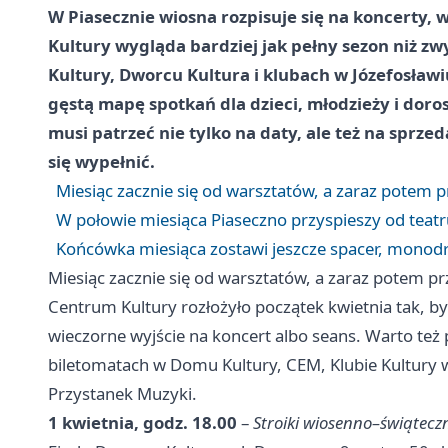
W Piasecznie wiosna rozpisuje się na koncerty, 
Kultury wygląda bardziej jak pełny sezon niż zw
Kultury, Dworcu Kultura i klubach w Józefosławi
gęstą mapę spotkań dla dzieci, młodzieży i doro
musi patrzeć nie tylko na daty, ale też na sprzed
się wypełnić.
Miesiąc zacznie się od warsztatów, a zaraz potem p
W połowie miesiąca Piaseczno przyspieszy od teatru 
Końcówka miesiąca zostawi jeszcze spacer, monodr
Miesiąc zacznie się od warsztatów, a zaraz potem pr
Centrum Kultury rozłożyło początek kwietnia tak, by 
wieczorne wyjście na koncert albo seans. Warto też
biletomatach w Domu Kultury, CEM, Klubie Kultury w
Przystanek Muzyki.
1 kwietnia, godz. 18.00
–
Stroiki wiosenno–świątecz