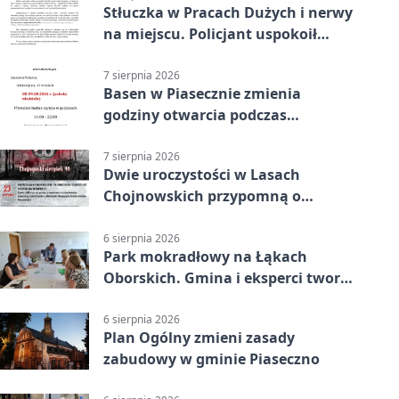
Stłuczka w Pracach Dużych i nerwy
na miejscu. Policjant uspokoił
sytuację
7 sierpnia 2026
Basen w Piasecznie zmienia
godziny otwarcia podczas
weekendu
7 sierpnia 2026
Dwie uroczystości w Lasach
Chojnowskich przypomną o
walkach i ofiarach sierpnia 1944
6 sierpnia 2026
Park mokradłowy na Łąkach
Oborskich. Gmina i eksperci tworzą
koncepcję
6 sierpnia 2026
Plan Ogólny zmieni zasady
zabudowy w gminie Piaseczno