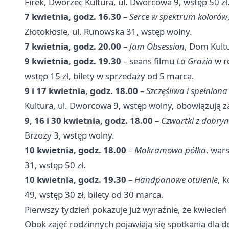
Firek, Dworzec Kultura, ul. Dworcowa 9, wstęp 50 zł
7 kwietnia, godz. 16.30
–
Serce w spektrum kolorów
Złotokłosie, ul. Runowska 31, wstęp wolny.
7 kwietnia, godz. 20.00
–
Jam Obsession
, Dom Kultu
9 kwietnia, godz. 19.30
– seans filmu
La Grazia
w re
wstęp 15 zł, bilety w sprzedaży od 5 marca.
9 i 17 kwietnia, godz. 18.00
–
Szczęśliwa i spełniona 
Kultura, ul. Dworcowa 9, wstęp wolny, obowiązują z
9, 16 i 30 kwietnia, godz. 18.00
–
Czwartki z dobry
Brzozy 3, wstęp wolny.
10 kwietnia, godz. 18.00
–
Makramowa półka
, wars
31, wstęp 50 zł.
10 kwietnia, godz. 19.30
–
Handpanowe otulenie
, 
49, wstęp 30 zł, bilety od 30 marca.
Pierwszy tydzień pokazuje już wyraźnie, że kwiecie
Obok zajęć rodzinnych pojawiają się spotkania dla d