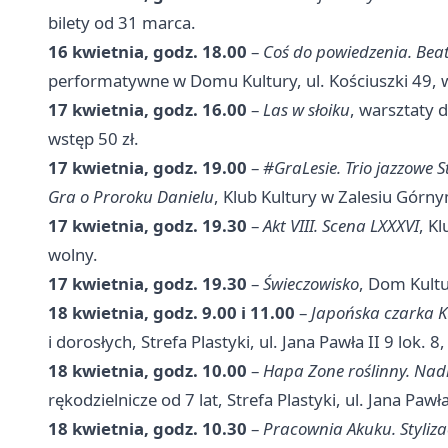
bilety od 31 marca.
16 kwietnia, godz. 18.00
–
Coś do powiedzenia. Bea
performatywne w Domu Kultury, ul. Kościuszki 49, w
17 kwietnia, godz. 16.00
–
Las w słoiku
, warsztaty d
wstęp 50 zł.
17 kwietnia, godz. 19.00
–
#GraLesie. Trio jazzowe 
Gra o Proroku Danielu
, Klub Kultury w Zalesiu Górnym
17 kwietnia, godz. 19.30
–
Akt VIII. Scena LXXXVI
, K
wolny.
17 kwietnia, godz. 19.30
–
Świeczowisko
, Dom Kultur
18 kwietnia, godz. 9.00 i 11.00
–
Japońska czarka K
i dorosłych, Strefa Plastyki, ul. Jana Pawła II 9 lok. 8
18 kwietnia, godz. 10.00
–
Hapa Zone roślinny. Nad
rękodzielnicze od 7 lat, Strefa Plastyki, ul. Jana Pawł
18 kwietnia, godz. 10.30
–
Pracownia Akuku. Styliz