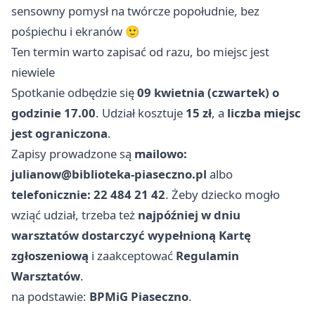
sensowny pomysł na twórcze popołudnie, bez
pośpiechu i ekranów 🙂
Ten termin warto zapisać od razu, bo miejsc jest
niewiele
Spotkanie odbędzie się
09 kwietnia (czwartek) o
godzinie 17.00
. Udział kosztuje
15 zł
, a
liczba miejsc
jest ograniczona
.
Zapisy prowadzone są
mailowo:
julianow@biblioteka-piaseczno.pl
albo
telefonicznie: 22 484 21 42
. Żeby dziecko mogło
wziąć udział, trzeba też
najpóźniej w dniu
warsztatów dostarczyć wypełnioną Kartę
zgłoszeniową
i zaakceptować
Regulamin
Warsztatów
.
na podstawie:
BPMiG Piaseczno
.