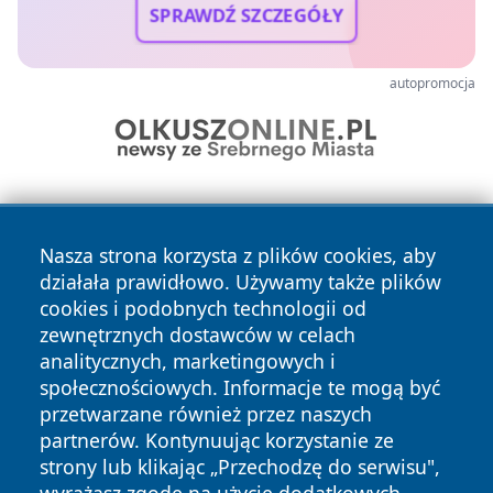
SPRAWDŹ SZCZEGÓŁY
autopromocja
Nasza strona korzysta z plików cookies, aby
działała prawidłowo. Używamy także plików
cookies i podobnych technologii od
zewnętrznych dostawców w celach
Copyright © 2026 24piaseczno.pl Wszystkie prawa
analitycznych, marketingowych i
zastrzeżone.
społecznościowych. Informacje te mogą być
przetwarzane również przez naszych
partnerów. Kontynuując korzystanie ze
Polityka
Polityka
News
Autorzy
strony lub klikając „Przechodzę do serwisu",
Prywatności
Cookies