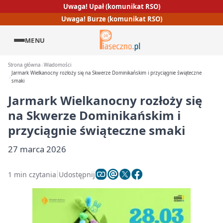
Uwaga! Upał (komunikat RSO)
Uwaga! Burze (komunikat RSO)
MENU
Strona główna
Wiadomości
Jarmark Wielkanocny rozłoży się na Skwerze Dominikańskim i przyciągnie świąteczne
smaki
Jarmark Wielkanocny rozłoży się
na Skwerze Dominikańskim i
przyciągnie świąteczne smaki
27 marca 2026
1 min czytania
Udostępnij