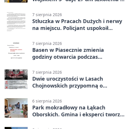
około 6000 zł
7 sierpnia 2026
Stłuczka w Pracach Dużych i nerwy
na miejscu. Policjant uspokoił
sytuację
7 sierpnia 2026
Basen w Piasecznie zmienia
godziny otwarcia podczas
weekendu
7 sierpnia 2026
Dwie uroczystości w Lasach
Chojnowskich przypomną o
walkach i ofiarach sierpnia 1944
6 sierpnia 2026
Park mokradłowy na Łąkach
Oborskich. Gmina i eksperci tworzą
koncepcję