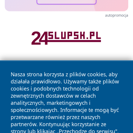
autopromocja
Nasza strona korzysta z plików cookies, aby
działała prawidłowo. Używamy także plików
cookies i podobnych technologii od
zewnętrznych dostawców w celach
Copyright © 2026 24piaseczno.pl Wszystkie prawa
analitycznych, marketingowych i
zastrzeżone.
społecznościowych. Informacje te mogą być
przetwarzane również przez naszych
partnerów. Kontynuując korzystanie ze
Polityka
Polityka
News
Autorzy
strony lub klikając „Przechodzę do serwisu",
Prywatności
Cookies