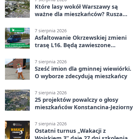
Które lasy wokół Warszawy są
ważne dla mieszkańców? Rusza
geoankieta
7 sierpnia 2026
Asfaltowanie Okrzewskiej zmieni
trasę L16. Będą zawieszone
przystanki
7 sierpnia 2026
Sześć imion dla gminnej wiewiórki.
O wyborze zdecydują mieszkańcy
7 sierpnia 2026
25 projektów powalczy o głosy
mieszkańców Konstancina-Jeziorny
7 sierpnia 2026
Ostatni turnus „Wakacji z
Wojskiem 3” daje 27 dni szkolenia i