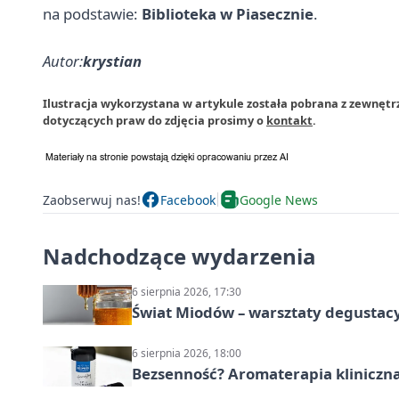
na podstawie:
Biblioteka w Piasecznie
.
Autor:
krystian
Ilustracja wykorzystana w artykule została pobrana z zewnętrz
dotyczących praw do zdjęcia prosimy o
kontakt
.
Zaobserwuj nas!
Facebook
Google News
Nadchodzące wydarzenia
6 sierpnia 2026, 17:30
Świat Miodów – warsztaty degustac
6 sierpnia 2026, 18:00
Bezsenność? Aromaterapia kliniczna