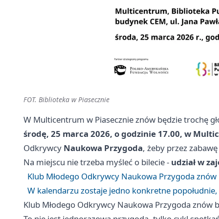
FOT. Biblioteka w Piasecznie
W Multicentrum w Piasecznie znów będzie trochę głoś
środę, 25 marca 2026, o godzinie 17.00, w Mult
Odkrywcy
Naukowa Przygoda
, żeby przez zabawę
Na miejscu nie trzeba myśleć o bilecie -
udział w za
Klub Młodego Odkrywcy Naukowa Przygoda znów bi
W kalendarzu zostaje jedno konkretne popołudnie, a
Klub Młodego Odkrywcy Naukowa Przygoda znów bi
To nie jest jednorazowa przygoda, tylko cykl spotka