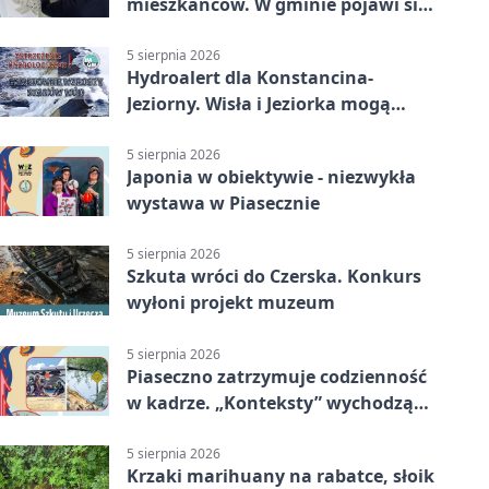
mieszkańców. W gminie pojawi się
30 nowych koszy
5 sierpnia 2026
Hydroalert dla Konstancina-
Jeziorny. Wisła i Jeziorka mogą
szybko przybrać
5 sierpnia 2026
Japonia w obiektywie - niezwykła
wystawa w Piasecznie
5 sierpnia 2026
Szkuta wróci do Czerska. Konkurs
wyłoni projekt muzeum
5 sierpnia 2026
Piaseczno zatrzymuje codzienność
w kadrze. „Konteksty” wychodzą
przed bibliotekę
5 sierpnia 2026
Krzaki marihuany na rabatce, słoik