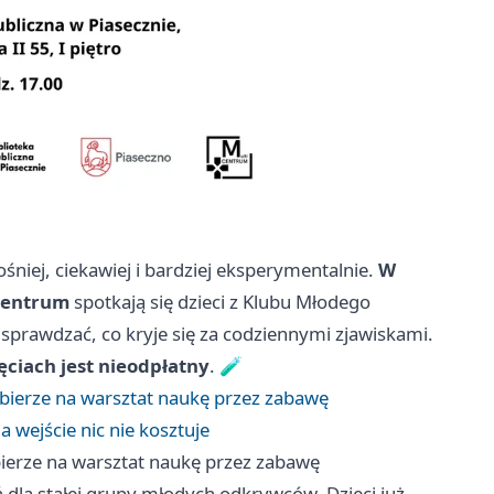
niej, ciekawiej i bardziej eksperymentalnie.
W
icentrum
spotkają się dzieci z Klubu Młodego
 sprawdzać, co kryje się za codziennymi zjawiskami.
jęciach jest nieodpłatny
. 🧪
erze na warsztat naukę przez zabawę
 wejście nic nie kosztuje
erze na warsztat naukę przez zabawę
ń dla stałej grupy młodych odkrywców. Dzieci już