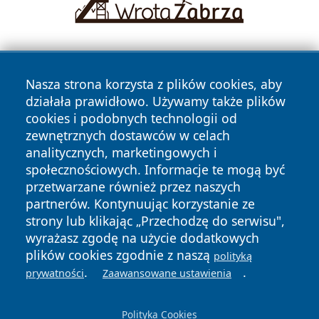
Nasza strona korzysta z plików cookies, aby
działała prawidłowo. Używamy także plików
cookies i podobnych technologii od
zewnętrznych dostawców w celach
Copyright © 2026 24piaseczno.pl Wszystkie prawa
analitycznych, marketingowych i
zastrzeżone.
społecznościowych. Informacje te mogą być
przetwarzane również przez naszych
partnerów. Kontynuując korzystanie ze
Polityka
Polityka
News
Autorzy
strony lub klikając „Przechodzę do serwisu",
Prywatności
Cookies
wyrażasz zgodę na użycie dodatkowych
plików cookies zgodnie z naszą
polityką
.
.
prywatności
Zaawansowane ustawienia
Polityka Cookies