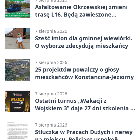
Asfaltowanie Okrzewskiej zmieni
trasę L16. Będą zawieszone
przystanki
7 sierpnia 2026
Sześć imion dla gminnej wiewiórki.
O wyborze zdecydują mieszkańcy
7 sierpnia 2026
25 projektów powalczy o głosy
mieszkańców Konstancina-Jeziorny
7 sierpnia 2026
Ostatni turnus „Wakacji z
Wojskiem 3” daje 27 dni szkolenia i
około 6000 zł
7 sierpnia 2026
Stłuczka w Pracach Dużych i nerwy
na miejscu. Policjant uspokoił