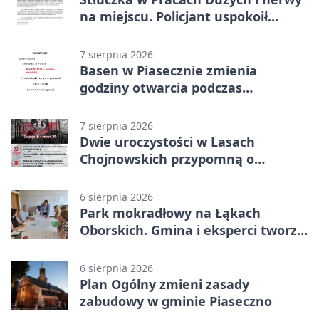
na miejscu. Policjant uspokoił
sytuację
7 sierpnia 2026
Basen w Piasecznie zmienia
godziny otwarcia podczas
weekendu
7 sierpnia 2026
Dwie uroczystości w Lasach
Chojnowskich przypomną o
walkach i ofiarach sierpnia 1944
6 sierpnia 2026
Park mokradłowy na Łąkach
Oborskich. Gmina i eksperci tworzą
koncepcję
6 sierpnia 2026
Plan Ogólny zmieni zasady
zabudowy w gminie Piaseczno