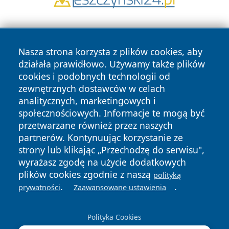
Nasza strona korzysta z plików cookies, aby
działała prawidłowo. Używamy także plików
cookies i podobnych technologii od
zewnętrznych dostawców w celach
Copyright © 2026 24piaseczno.pl Wszystkie prawa
analitycznych, marketingowych i
zastrzeżone.
społecznościowych. Informacje te mogą być
przetwarzane również przez naszych
partnerów. Kontynuując korzystanie ze
Polityka
Polityka
News
Autorzy
strony lub klikając „Przechodzę do serwisu",
Prywatności
Cookies
wyrażasz zgodę na użycie dodatkowych
plików cookies zgodnie z naszą
polityką
.
.
prywatności
Zaawansowane ustawienia
Polityka Cookies