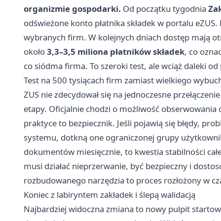
organizmie gospodarki.
Od początku tygodnia
Za
odświeżone konto płatnika składek w portalu eZUS. N
wybranych firm. W kolejnych dniach dostęp mają ot
około
3,3–3,5 miliona płatników składek
, co ozna
co siódma firma. To szeroki test, ale wciąż daleki o
Test na 500 tysiącach firm zamiast wielkiego wybuc
ZUS nie zdecydował się na jednoczesne przełączeni
etapy. Oficjalnie chodzi o możliwość obserwowania 
praktyce to bezpiecznik. Jeśli pojawią się błędy, pr
systemu, dotkną one ograniczonej grupy użytkowników
dokumentów miesięcznie, to kwestia stabilności cał
musi działać nieprzerwanie, być bezpieczny i dost
rozbudowanego narzędzia to proces rozłożony w cza
Koniec z labiryntem zakładek i ślepą walidacją
Najbardziej widoczna zmiana to nowy pulpit startow