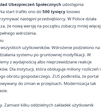
kład Ubezpieczeń Społecznych
udostępnia
a start trafiło ono do
500 tysięcy
losowo
rzymywać następni przedsiębiorcy. W Polsce działa
cza, że nową wersję na początku zobaczy mniej więcej
d pełnego wdrożenia.
hu
e wszystkich użytkowników. Wdrożenie podzielono na
działania systemu po gruntownej modyfikacji. W
oblemy z wydajnością albo nieprzewidziane reakcje
. Dla instytucji, która obsługuje miliony rozliczeń i
ego obrotu gospodarczego. ZUS podkreśla, że portal
osowywany do zmian w przepisach. Modernizacja tak
sie.
y. Zamiast kilku oddzielnych zakładek użytkownik