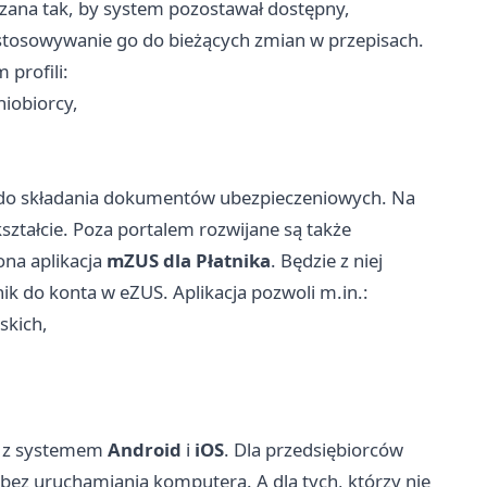
ana tak, by system pozostawał dostępny,
ostosowywanie go do bieżących zmian w przepisach.
 profili:
niobiorcy,
ą do składania dokumentów ubezpieczeniowych. Na
tałcie. Poza portalem rozwijane są także
ona aplikacja
mZUS dla Płatnika
. Będzie z niej
ik do konta w eZUS. Aplikacja pozwoli m.in.:
skich,
h z systemem
Android
i
iOS
. Dla przedsiębiorców
bez uruchamiania komputera. A dla tych, którzy nie