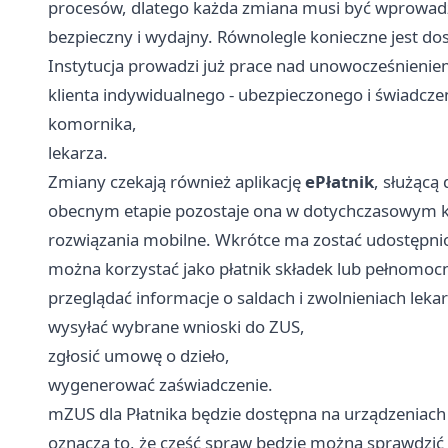
procesów, dlatego każda zmiana musi być wprowadz
bezpieczny i wydajny. Równolegle konieczne jest d
Instytucja prowadzi już prace nad unowocześnieniem
klienta indywidualnego - ubezpieczonego i świadcze
komornika,
lekarza.
Zmiany czekają również aplikację
ePłatnik
, służąc
obecnym etapie pozostaje ona w dotychczasowym ksz
rozwiązania mobilne. Wkrótce ma zostać udostępni
można korzystać jako płatnik składek lub pełnomocn
przeglądać informacje o saldach i zwolnieniach lekar
wysyłać wybrane wnioski do ZUS,
zgłosić umowę o dzieło,
wygenerować zaświadczenie.
mZUS dla Płatnika będzie dostępna na urządzeniac
oznacza to, że część spraw będzie można sprawdzić 