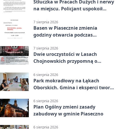
Stłuczka w Pracach Dużych i nerwy
na miejscu. Policjant uspokoił
sytuację
7 sierpnia 2026
Basen w Piasecznie zmienia
godziny otwarcia podczas
weekendu
7 sierpnia 2026
Dwie uroczystości w Lasach
Chojnowskich przypomną o
walkach i ofiarach sierpnia 1944
6 sierpnia 2026
Park mokradłowy na Łąkach
Oborskich. Gmina i eksperci tworzą
koncepcję
6 sierpnia 2026
Plan Ogólny zmieni zasady
zabudowy w gminie Piaseczno
6 sierpnia 2026