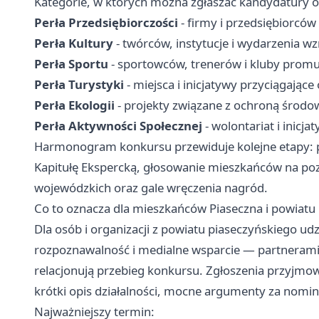
Kategorie, w których można zgłaszać kandydatury o
Perła Przedsiębiorczości
- firmy i przedsiębiorcó
Perła Kultury
- twórców, instytucje i wydarzenia w
Perła Sportu
- sportowców, trenerów i kluby promu
Perła Turystyki
- miejsca i inicjatywy przyciągając
Perła Ekologii
- projekty związane z ochroną środow
Perła Aktywności Społecznej
- wolontariat i inicj
Harmonogram konkursu przewiduje kolejne etapy: p
Kapitułę Ekspercką, głosowanie mieszkańców na p
wojewódzkich oraz gale wręczenia nagród.
Co to oznacza dla mieszkańców Piaseczna i powiatu
Dla osób i organizacji z powiatu piaseczyńskiego udz
rozpoznawalność i medialne wsparcie — partnerami w
relacjonują przebieg konkursu. Zgłoszenia przyjmo
krótki opis działalności, mocne argumenty za nominac
Najważniejszy termin: