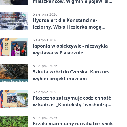
mieszkańców. W gminie pojawi się
30 nowych koszy
5 sierpnia 2026
Hydroalert dla Konstancina-
Jeziorny. Wisła i Jeziorka mogą
szybko przybrać
5 sierpnia 2026
Japonia w obiektywie - niezwykła
wystawa w Piasecznie
5 sierpnia 2026
Szkuta wróci do Czerska. Konkurs
wyłoni projekt muzeum
5 sierpnia 2026
Piaseczno zatrzymuje codzienność
w kadrze. „Konteksty” wychodzą
przed bibliotekę
5 sierpnia 2026
Krzaki marihuany na rabatce, słoik