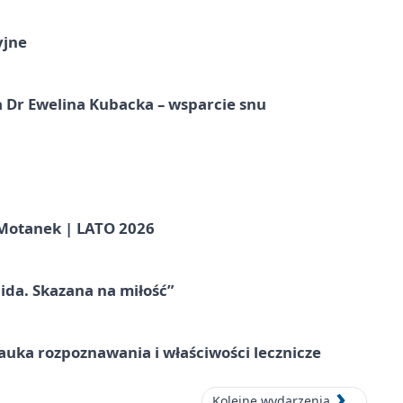
yjne
 Dr Ewelina Kubacka – wsparcie snu
otanek | LATO 2026
ida. Skazana na miłość”
– nauka rozpoznawania i właściwości lecznicze
Kolejne wydarzenia