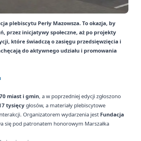
ycja plebiscytu
Perły Mazowsza
. To okazja, by
ń, przez inicjatywy społeczne, aż po projekty
ycji, które świadczą o zasięgu przedsięwzięcia i
achęcają do aktywnego udziału i promowania
u
70 miast i gmin
, a w poprzedniej edycji zgłoszono
17 tysięcy
głosów, a materiały plebiscytowe
nterakcji. Organizatorem wydarzenia jest
Fundacja
ywa się pod patronatem honorowym Marszałka