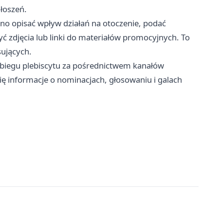
głoszeń.
sno opisać wpływ działań na otoczenie, podać
yć zdjęcia lub linki do materiałów promocyjnych. To
sujących.
zebiegu plebiscytu za pośrednictwem kanałów
ię informacje o nominacjach, głosowaniu i galach