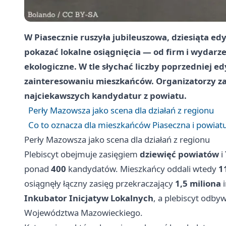
W Piasecznie ruszyła jubileuszowa, dziesiąta ed
pokazać lokalne osiągnięcia — od firm i wydarze
ekologiczne. W tle słychać liczby poprzedniej ed
zainteresowaniu mieszkańców. Organizatorzy z
najciekawszych kandydatur z powiatu.
Perły Mazowsza jako scena dla działań z regionu
Co to oznacza dla mieszkańców Piaseczna i powiat
Perły Mazowsza jako scena dla działań z regionu
Plebiscyt obejmuje zasięgiem
dziewięć powiatów
i
ponad
400
kandydatów. Mieszkańcy oddali wtedy
1
osiągnęły łączny zasięg przekraczający
1,5 miliona
i
Inkubator Inicjatyw Lokalnych
, a plebiscyt odb
Województwa Mazowieckiego.