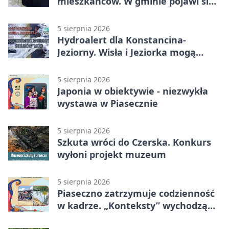
mieszkańców. W gminie pojawi się
30 nowych koszy
5 sierpnia 2026
Hydroalert dla Konstancina-
Jeziorny. Wisła i Jeziorka mogą
szybko przybrać
5 sierpnia 2026
Japonia w obiektywie - niezwykła
wystawa w Piasecznie
5 sierpnia 2026
Szkuta wróci do Czerska. Konkurs
wyłoni projekt muzeum
5 sierpnia 2026
Piaseczno zatrzymuje codzienność
w kadrze. „Konteksty” wychodzą
przed bibliotekę