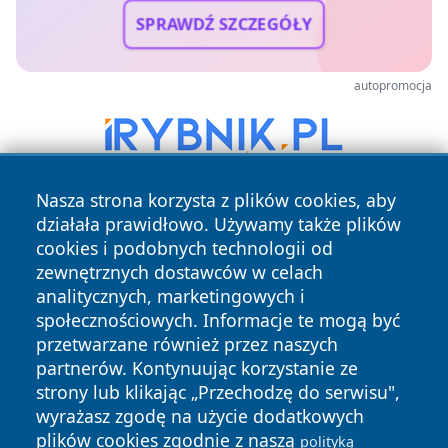
SPRAWDŹ SZCZEGÓŁY
autopromocja
Nasza strona korzysta z plików cookies, aby
działała prawidłowo. Używamy także plików
cookies i podobnych technologii od
zewnętrznych dostawców w celach
analitycznych, marketingowych i
społecznościowych. Informacje te mogą być
Copyright © 2026 24piaseczno.pl Wszystkie prawa
przetwarzane również przez naszych
zastrzeżone.
partnerów. Kontynuując korzystanie ze
strony lub klikając „Przechodzę do serwisu",
wyrażasz zgodę na użycie dodatkowych
Polityka
Polityka
News
Autorzy
plików cookies zgodnie z naszą
Prywatności
Cookies
polityką