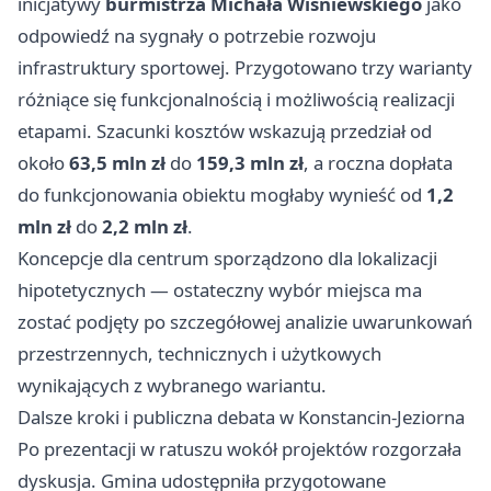
inicjatywy
burmistrza Michała Wiśniewskiego
jako
odpowiedź na sygnały o potrzebie rozwoju
infrastruktury sportowej. Przygotowano trzy warianty
różniące się funkcjonalnością i możliwością realizacji
etapami. Szacunki kosztów wskazują przedział od
około
63,5 mln zł
do
159,3 mln zł
, a roczna dopłata
do funkcjonowania obiektu mogłaby wynieść od
1,2
mln zł
do
2,2 mln zł
.
Koncepcje dla centrum sporządzono dla lokalizacji
hipotetycznych — ostateczny wybór miejsca ma
zostać podjęty po szczegółowej analizie uwarunkowań
przestrzennych, technicznych i użytkowych
wynikających z wybranego wariantu.
Dalsze kroki i publiczna debata w Konstancin-Jeziorna
Po prezentacji w ratuszu wokół projektów rozgorzała
dyskusja. Gmina udostępniła przygotowane