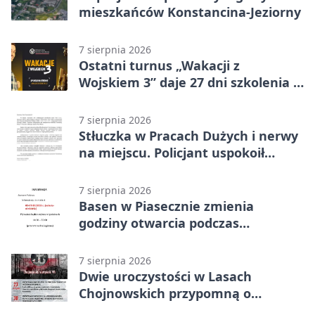
mieszkańców Konstancina-Jeziorny
7 sierpnia 2026
Ostatni turnus „Wakacji z
Wojskiem 3” daje 27 dni szkolenia i
około 6000 zł
7 sierpnia 2026
Stłuczka w Pracach Dużych i nerwy
na miejscu. Policjant uspokoił
sytuację
7 sierpnia 2026
Basen w Piasecznie zmienia
godziny otwarcia podczas
weekendu
7 sierpnia 2026
Dwie uroczystości w Lasach
Chojnowskich przypomną o
walkach i ofiarach sierpnia 1944