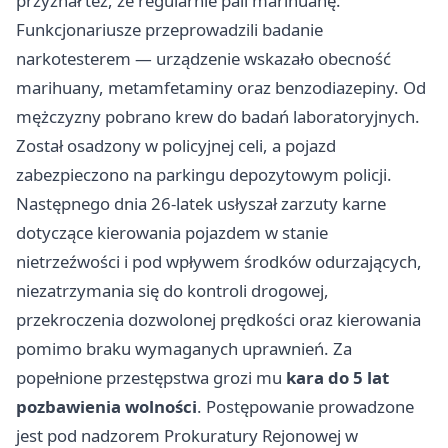
przyznał też, że regularnie pali marihuanę.
Funkcjonariusze przeprowadzili badanie
narkotesterem — urządzenie wskazało obecność
marihuany, metamfetaminy oraz benzodiazepiny. Od
mężczyzny pobrano krew do badań laboratoryjnych.
Został osadzony w policyjnej celi, a pojazd
zabezpieczono na parkingu depozytowym policji.
Następnego dnia 26-latek usłyszał zarzuty karne
dotyczące kierowania pojazdem w stanie
nietrzeźwości i pod wpływem środków odurzających,
niezatrzymania się do kontroli drogowej,
przekroczenia dozwolonej prędkości oraz kierowania
pomimo braku wymaganych uprawnień. Za
popełnione przestępstwa grozi mu
kara do 5 lat
pozbawienia wolności
. Postępowanie prowadzone
jest pod nadzorem Prokuratury Rejonowej w