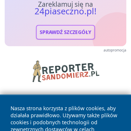
Zareklamuj się na
24piaseczno.pl!
SPRAWDŹ SZCZEGÓŁY
autopromocja
Nasza strona korzysta z plików cookies, aby
działała prawidłowo. Używamy także plików
cookies i podobnych technologii od
zewnętrznych dostawców w celach