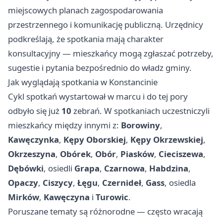
miejscowych planach zagospodarowania
przestrzennego i komunikację publiczną. Urzędnicy
podkreślają, że spotkania mają charakter
konsultacyjny — mieszkańcy mogą zgłaszać potrzeby,
sugestie i pytania bezpośrednio do władz gminy.
Jak wyglądają spotkania w Konstancinie
Cykl spotkań wystartował w marcu i do tej pory
odbyło się już
10
zebrań. W spotkaniach uczestniczyli
mieszkańcy między innymi z:
Borowiny
,
Kawęczynka
,
Kępy Oborskiej
,
Kępy Okrzewskiej
,
Okrzeszyna
,
Obórek
,
Obór
,
Piasków
,
Cieciszewa
,
Dębówki
, osiedli
Grapa
,
Czarnowa
,
Habdzina
,
Opaczy
,
Ciszycy
,
Łęgu
,
Czernideł
,
Gass
, osiedla
Mirków
,
Kawęczyna
i
Turowic
.
Poruszane tematy są różnorodne — często wracają