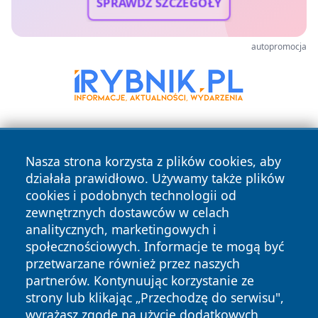
SPRAWDŹ SZCZEGÓŁY
autopromocja
Nasza strona korzysta z plików cookies, aby
działała prawidłowo. Używamy także plików
cookies i podobnych technologii od
zewnętrznych dostawców w celach
Copyright © 2026 24piaseczno.pl Wszystkie prawa
analitycznych, marketingowych i
zastrzeżone.
społecznościowych. Informacje te mogą być
przetwarzane również przez naszych
partnerów. Kontynuując korzystanie ze
Polityka
Polityka
News
Autorzy
strony lub klikając „Przechodzę do serwisu",
Prywatności
Cookies
wyrażasz zgodę na użycie dodatkowych