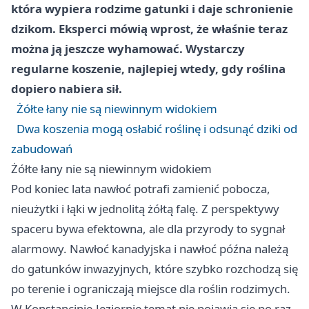
która wypiera rodzime gatunki i daje schronienie
dzikom. Eksperci mówią wprost, że właśnie teraz
można ją jeszcze wyhamować. Wystarczy
regularne koszenie, najlepiej wtedy, gdy roślina
dopiero nabiera sił.
Żółte łany nie są niewinnym widokiem
Dwa koszenia mogą osłabić roślinę i odsunąć dziki od
zabudowań
Żółte łany nie są niewinnym widokiem
Pod koniec lata nawłoć potrafi zamienić pobocza,
nieużytki i łąki w jednolitą żółtą falę. Z perspektywy
spaceru bywa efektowna, ale dla przyrody to sygnał
alarmowy. Nawłoć kanadyjska i nawłoć późna należą
do gatunków inwazyjnych, które szybko rozchodzą się
po terenie i ograniczają miejsce dla roślin rodzimych.
W Konstancinie-Jeziornie temat nie pojawia się po raz